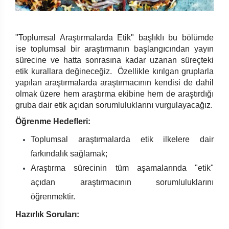
8. Derinlemesine Görüşmeler
9. Odak Gruplar
"Toplumsal Araştırmalarda Etik" başlıklı bu bölümde
ise toplumsal bir araştırmanın başlangıcından yayın
10. Toplumsal Araştırmada Deneyler
sürecine ve hatta sonrasına kadar uzanan süreçteki
etik kurallara değineceğiz. Özellikle kırılgan gruplarla
11. İçerik Analizi
yapılan araştırmalarda araştırmacının kendisi de dahil
olmak üzere hem araştırma ekibine hem de araştırdığı
gruba dair etik açıdan sorumluluklarını vurgulayacağız.
Öğrenme Hedefleri:
Toplumsal araştırmalarda etik ilkelere dair
farkındalık sağlamak;
Araştırma sürecinin tüm aşamalarında "etik"
açıdan araştırmacının sorumluluklarını
öğrenmektir.
Hazırlık Soruları: