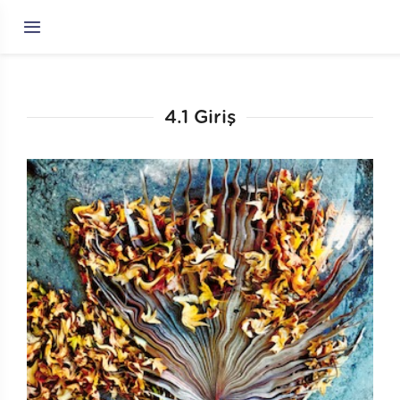
X
Araştırma Rehberi
4.1 Giriş
BAŞLARKEN
1. Bilginin Kaynakları ve Bilimsel Bilgi
2. Gerçeklik Nedir? Paradigmalar
3. Araştırma Sorusu Nasıl Sorulur?
4. Toplumsal Araştırmalarda Etik
5. Örneklem Nasıl Çekilir?
6. İnsanlar Nasıl Yanıt Verir?
7. Soru Nasıl Sorulur?